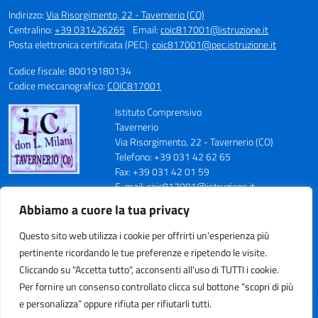
Indirizzo:
Via Risorgimento, 22 - Tavernerio (CO)
Centralino:
+39 031426265
Email:
coic817001@istruzione.it
Posta elettronica certificata (PEC):
coic817001@pec.istruzione.it
Codice fiscale: 80019180134
Codice meccanografico:
COIC817001
Istituto Comprensivo
Tavernerio
Via Risorgimento, 22 - Tavernerio (CO)
Telefono: +39 031 42 62 65
Fax: +39 031 42 01 59
E-mail: coic817001@istruzione.it
PEC: coic817001@pec.istruzione.it
Abbiamo a cuore la tua privacy
Codice Meccanografico: COIC817001
Codice Fiscale: 80019180134
Questo sito web utilizza i cookie per offrirti un’esperienza più
Cod. IPA: istsc_coic817001
pertinente ricordando le tue preferenze e ripetendo le visite.
Codice Univoco Ufficio: UFN70S
Cliccando su "Accetta tutto", acconsenti all'uso di TUTTI i cookie.
Per fornire un consenso controllato clicca sul bottone “scopri di più
e personalizza” oppure rifiuta per rifiutarli tutti.
Idea e progetto di Designers Italia