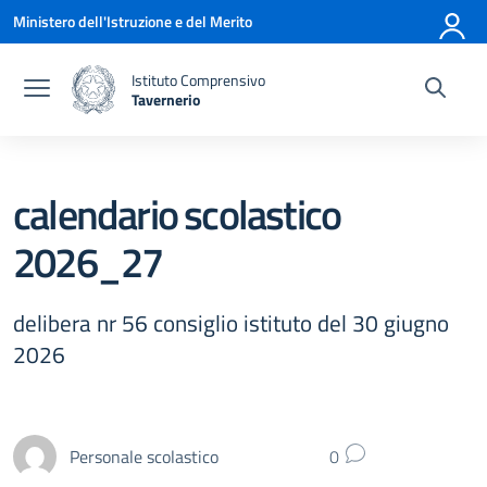
Vai ai contenuti
Vai al menu di navigazione
Vai al footer
Ministero dell'Istruzione e del Merito
Istituto Comprensivo
Tavernerio
— Visita la pagina iniziale della scuola
calendario scolastico
2026_27
delibera nr 56 consiglio istituto del 30 giugno
2026
Personale scolastico
0