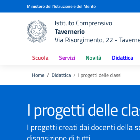
Vai ai contenuti
Vai al menu di navigazione
Vai al footer
Ministero dell'Istruzione e del Merito
Istituto Comprensivo
Tavernerio
Via Risorgimento, 22 - Taverne
della scuola
— Visita la pagina iniziale del
Scuola
Servizi
Novità
Didattica
Home
Didattica
I progetti delle classi
I progetti delle cla
I progetti creati dai docenti della 
disposizione di tutti.