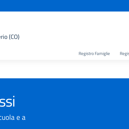
rio (CO)
la scuola
Registro Famiglie
Regi
ssi
scuola e a