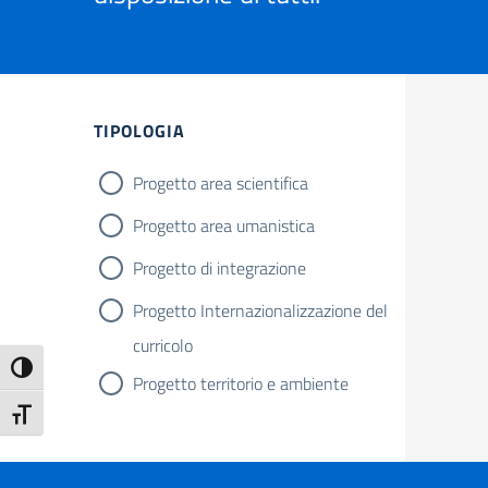
Filtri
TIPOLOGIA
Progetto area scientifica
Progetto area umanistica
Progetto di integrazione
Progetto Internazionalizzazione del
curricolo
Attiva/disattiva alto contrasto
Progetto territorio e ambiente
Attiva/disattiva dimensione testo