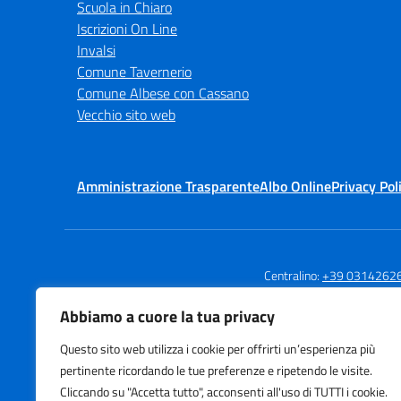
Scuola in Chiaro
Iscrizioni On Line
Invalsi
Comune Tavernerio
Comune Albese con Cassano
Vecchio sito web
Amministrazione Trasparente
Albo Online
Privacy Pol
Centralino:
+39 0314262
Abbiamo a cuore la tua privacy
Questo sito web utilizza i cookie per offrirti un’esperienza più
Istituto Comprensivo
pertinente ricordando le tue preferenze e ripetendo le visite.
Tavernerio
Cliccando su "Accetta tutto", acconsenti all'uso di TUTTI i cookie.
Via Risorgimento, 22 - Tavernerio (C