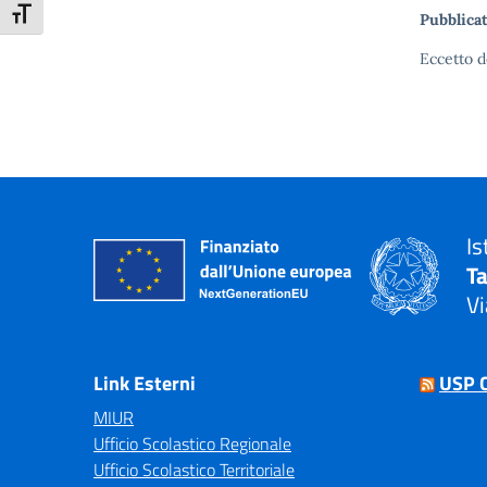
Attiva/disattiva dimensione testo
Pubblicat
Eccetto d
Is
T
Vi
— 
Link Esterni
USP 
MIUR
Ufficio Scolastico Regionale
Ufficio Scolastico Territoriale