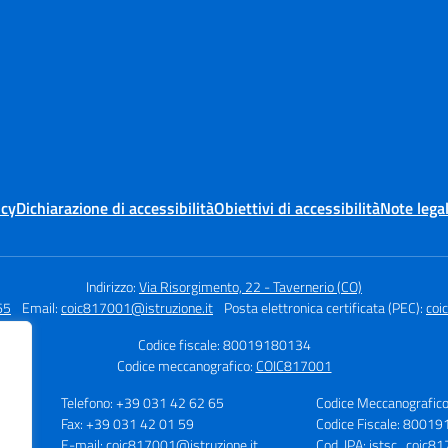
icy
Dichiarazione di accessibilità
Obiettivi di accessibilità
Note legal
Indirizzo:
Via Risorgimento, 22 - Tavernerio (CO)
65
Email:
coic817001@istruzione.it
Posta elettronica certificata (PEC):
coi
Codice fiscale: 80019180134
Codice meccanografico:
COIC817001
Telefono: +39 031 42 62 65
Codice Meccanografic
Fax: +39 031 42 01 59
Codice Fiscale: 8001
O)
E-mail: coic817001@istruzione.it
Cod. IPA: istsc_coic8