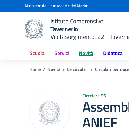
Vai ai contenuti
Vai al menu di navigazione
Vai al footer
Ministero dell'Istruzione e del Merito
Istituto Comprensivo
Tavernerio
Via Risorgimento, 22 - Taverne
della scuola
— Visita la pagina iniziale del
Scuola
Servizi
Novità
Didattica
Home
Novità
Le circolari
Circolari per doc
Circolare 96
Assembl
ANIEF