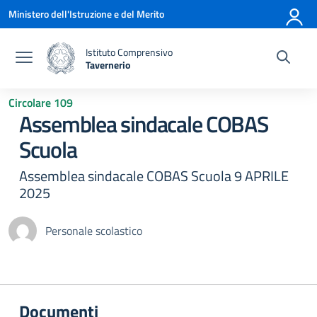
Vai ai contenuti
Vai al menu di navigazione
Vai al footer
Ministero dell'Istruzione e del Merito
Istituto Comprensivo
Tavernerio
— Visita la pagina iniziale della scuola
Circolare 109
Assemblea sindacale COBAS
Scuola
Assemblea sindacale COBAS Scuola 9 APRILE
2025
Personale scolastico
Documenti