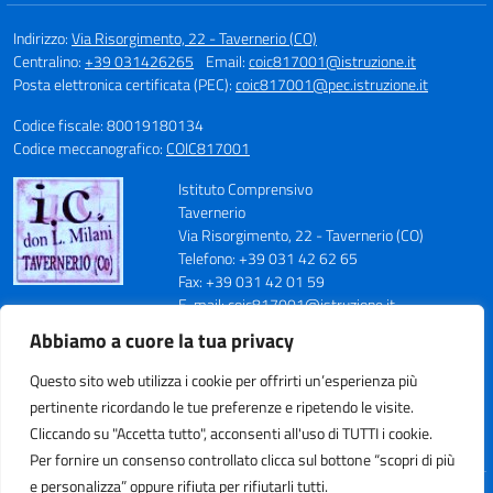
Indirizzo:
Via Risorgimento, 22 - Tavernerio (CO)
Centralino:
+39 031426265
Email:
coic817001@istruzione.it
Posta elettronica certificata (PEC):
coic817001@pec.istruzione.it
Codice fiscale: 80019180134
Codice meccanografico:
COIC817001
Istituto Comprensivo
Tavernerio
Via Risorgimento, 22 - Tavernerio (CO)
Telefono: +39 031 42 62 65
Fax: +39 031 42 01 59
E-mail: coic817001@istruzione.it
PEC: coic817001@pec.istruzione.it
Abbiamo a cuore la tua privacy
Codice Meccanografico: COIC817001
Codice Fiscale: 80019180134
Questo sito web utilizza i cookie per offrirti un’esperienza più
Cod. IPA: istsc_coic817001
pertinente ricordando le tue preferenze e ripetendo le visite.
Codice Univoco Ufficio: UFN70S
Cliccando su "Accetta tutto", acconsenti all'uso di TUTTI i cookie.
Per fornire un consenso controllato clicca sul bottone “scopri di più
e personalizza” oppure rifiuta per rifiutarli tutti.