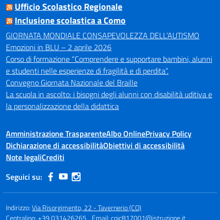
Ufficio Scolastico Regionale
Inclusione scolastica a Como
GIORNATA MONDIALE CONSAPEVOLEZZA DELL’AUTISMO
Emozioni in BLU – 2 aprile 2026
Corso di formazione “Comprendere e supportare bambini, alunni
e studenti nelle esperienze di fragilità e di perdita”.
Convegno Giornata Nazionale del Braille
La scuola in ascolto: i bisogni degli alunni con disabilità uditiva e
la personalizzazione della didattica
Amministrazione Trasparente
Albo Online
Privacy Policy
Dichiarazione di accessibilità
Obiettivi di accessibilità
Note legali
Crediti
Seguici su:
Indirizzo:
Via Risorgimento, 22 - Tavernerio (CO)
Centralino:
+39 031426265
Email:
coic817001@istruzione.it