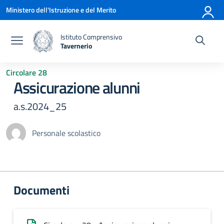
Vai ai contenuti
Vai al menu di navigazione
Vai al footer
Ministero dell'Istruzione e del Merito
Istituto Comprensivo
Tavernerio
— Visita la pagina iniziale della scuola
Circolare 28
Assicurazione alunni
a.s.2024_25
Personale scolastico
Documenti