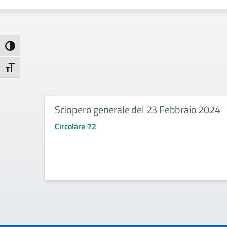
Attiva/disattiva alto contrasto
Attiva/disattiva dimensione testo
Sciopero generale del 23 Febbraio 2024
Circolare 72