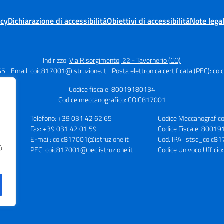
icy
Dichiarazione di accessibilità
Obiettivi di accessibilità
Note legal
Indirizzo:
Via Risorgimento, 22 - Tavernerio (CO)
65
Email:
coic817001@istruzione.it
Posta elettronica certificata (PEC):
coi
Codice fiscale: 80019180134
Codice meccanografico:
COIC817001
Telefono: +39 031 42 62 65
Codice Meccanografic
Fax: +39 031 42 01 59
Codice Fiscale: 8001
O)
E-mail: coic817001@istruzione.it
Cod. IPA: istsc_coic8
ù
PEC: coic817001@pec.istruzione.it
Codice Univoco Uffici