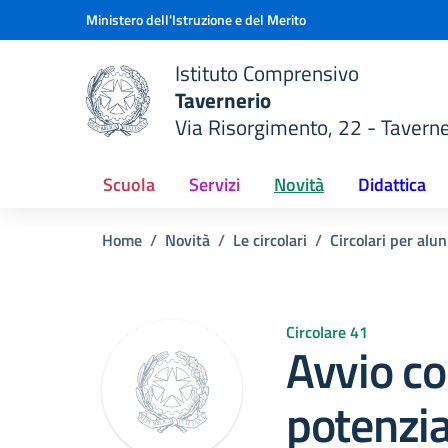
Vai ai contenuti
Vai al menu di navigazione
Vai al footer
Ministero dell'Istruzione e del Merito
Istituto Comprensivo
Tavernerio
Via Risorgimento, 22 - Taverne
della scuola
— Visita la pagina iniziale del
Scuola
Servizi
Novità
Didattica
Home
Novità
Le circolari
Circolari per alun
Circolare 41
Avvio co
potenzi