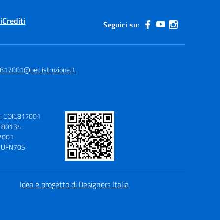
i
Crediti
Seguici su:
c817001@pec.istruzione.it
o: COIC817001
9180134
17001
o: UFN70S
Idea e progetto di Designers Italia