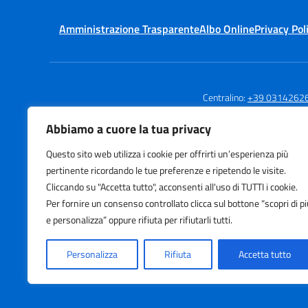
Amministrazione Trasparente
Albo Online
Privacy Pol
Centralino:
+39 0314262
Abbiamo a cuore la tua privacy
Questo sito web utilizza i cookie per offrirti un’esperienza più
Istituto Comprensivo
pertinente ricordando le tue preferenze e ripetendo le visite.
Tavernerio
Cliccando su "Accetta tutto", acconsenti all'uso di TUTTI i cookie.
Via Risorgimento, 22 - Tavernerio (C
Per fornire un consenso controllato clicca sul bottone “scopri di pi
e personalizza” oppure rifiuta per rifiutarli tutti.
Personalizza
Rifiuta
Accetta tutto