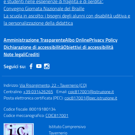
e studenti nelle esperienze di fragilità e di perdita”.
Convegno Giornata Nazionale del Braille
La scuola in ascolto: i bisogni degli alunni con disabilità uditiva e
la personalizzazione della didattica
Amministrazione Trasparente
Albo Online
Privacy Policy
Dichiarazione di accessibilità
Obiettivi di accessibilità
Note legali
Crediti
Seguici su:
Indirizzo:
Via Risorgimento, 22 - Tavernerio (CO)
Centralino:
+39 031426265
Email:
coic817001@istruzione.it
Posta elettronica certificata (PEC):
coic817001@pec.istruzione.it
Codice fiscale: 80019180134
Codice meccanografico:
COIC817001
Istituto Comprensivo
Tavernerio