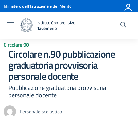
Vai ai contenuti
Vai al menu di navigazione
Vai al footer
Ministero dell'Istruzione e del Merito
Istituto Comprensivo
Tavernerio
— Visita la pagina iniziale della scuola
Circolare 90
Circolare n.90 pubblicazione
graduatoria provvisoria
personale docente
Pubblicazione graduatoria provvisoria
personale docente
Personale scolastico