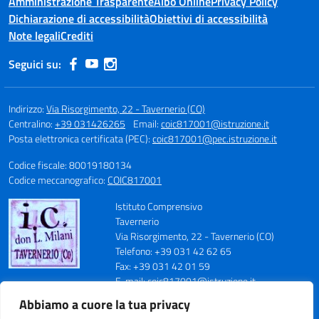
Amministrazione Trasparente
Albo Online
Privacy Policy
Dichiarazione di accessibilità
Obiettivi di accessibilità
Note legali
Crediti
Seguici su:
Indirizzo:
Via Risorgimento, 22 - Tavernerio (CO)
Centralino:
+39 031426265
Email:
coic817001@istruzione.it
Posta elettronica certificata (PEC):
coic817001@pec.istruzione.it
Codice fiscale: 80019180134
Codice meccanografico:
COIC817001
Istituto Comprensivo
Tavernerio
Via Risorgimento, 22 - Tavernerio (CO)
Telefono: +39 031 42 62 65
Fax: +39 031 42 01 59
E-mail: coic817001@istruzione.it
PEC: coic817001@pec.istruzione.it
Abbiamo a cuore la tua privacy
Codice Meccanografico: COIC817001