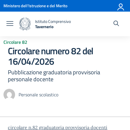
Vai ai contenuti
Vai al menu di navigazione
Vai al footer
Ministero dell'Istruzione e del Merito
Istituto Comprensivo
Tavernerio
— Visita la pagina iniziale della scuola
Circolare 82
Circolare numero 82 del
16/04/2026
Pubblicazione graduatoria provvisoria
personale docente
Personale scolastico
circolare n.82 graduatoria provvisoria docenti