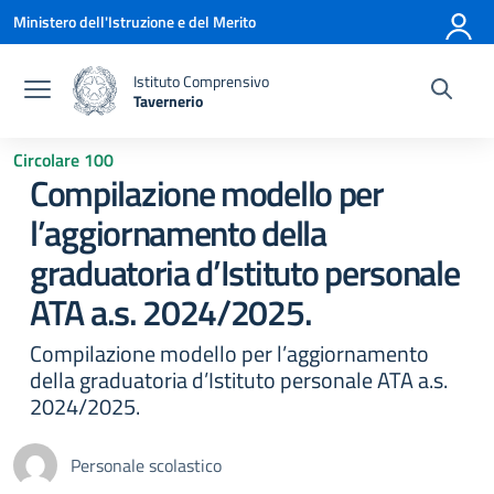
Vai ai contenuti
Vai al menu di navigazione
Vai al footer
Ministero dell'Istruzione e del Merito
Istituto Comprensivo
Tavernerio
— Visita la pagina iniziale della scuola
Circolare 100
Compilazione modello per
l’aggiornamento della
graduatoria d’Istituto personale
ATA a.s. 2024/2025.
Compilazione modello per l’aggiornamento
della graduatoria d’Istituto personale ATA a.s.
2024/2025.
Personale scolastico