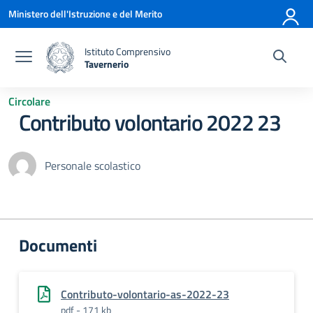
Vai ai contenuti
Vai al menu di navigazione
Vai al footer
Ministero dell'Istruzione e del Merito
Istituto Comprensivo
Tavernerio
— Visita la pagina iniziale della scuola
Circolare
Contributo volontario 2022 23
Personale scolastico
Documenti
Contributo-volontario-as-2022-23
pdf - 171 kb