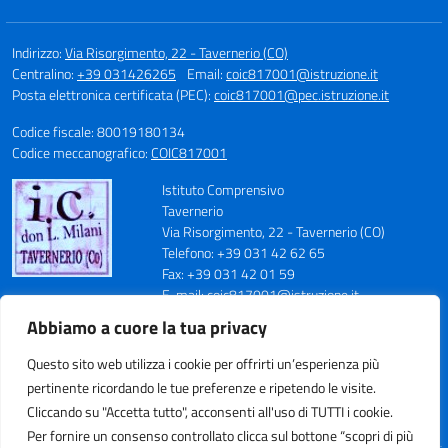
Indirizzo:
Via Risorgimento, 22 - Tavernerio (CO)
Centralino:
+39 031426265
Email:
coic817001@istruzione.it
Posta elettronica certificata (PEC):
coic817001@pec.istruzione.it
Codice fiscale: 80019180134
Codice meccanografico:
COIC817001
Istituto Comprensivo
Tavernerio
Via Risorgimento, 22 - Tavernerio (CO)
Telefono: +39 031 42 62 65
Fax: +39 031 42 01 59
E-mail: coic817001@istruzione.it
PEC: coic817001@pec.istruzione.it
Abbiamo a cuore la tua privacy
Codice Meccanografico: COIC817001
Codice Fiscale: 80019180134
Questo sito web utilizza i cookie per offrirti un’esperienza più
Cod. IPA: istsc_coic817001
pertinente ricordando le tue preferenze e ripetendo le visite.
Codice Univoco Ufficio: UFN70S
Cliccando su "Accetta tutto", acconsenti all'uso di TUTTI i cookie.
Per fornire un consenso controllato clicca sul bottone “scopri di più