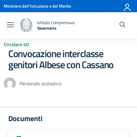
Vai ai contenuti
Vai al menu di navigazione
Vai al footer
Ministero dell'Istruzione e del Merito
Istituto Comprensivo
Tavernerio
— Visita la pagina iniziale della scuola
Circolare 40
Convocazione interclasse
genitori Albese con Cassano
Personale scolastico
Documenti