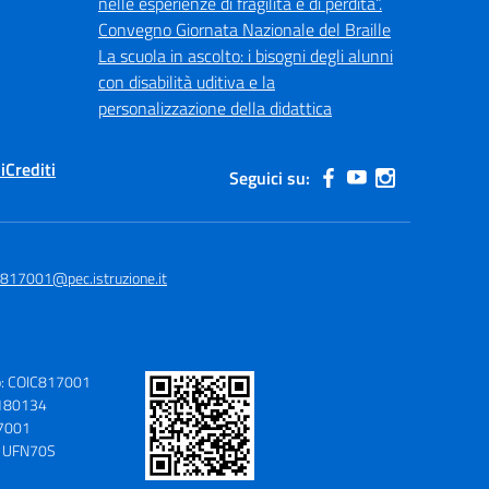
nelle esperienze di fragilità e di perdita”.
Convegno Giornata Nazionale del Braille
La scuola in ascolto: i bisogni degli alunni
con disabilità uditiva e la
personalizzazione della didattica
i
Crediti
Seguici su:
c817001@pec.istruzione.it
o: COIC817001
9180134
17001
o: UFN70S