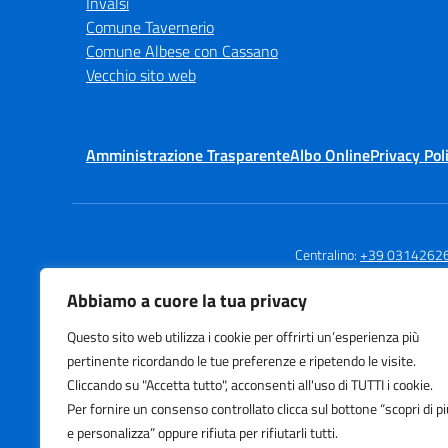
Invalsi
Comune Tavernerio
Comune Albese con Cassano
Vecchio sito web
Amministrazione Trasparente
Albo Online
Privacy Pol
Centralino:
+39 0314262
Abbiamo a cuore la tua privacy
Questo sito web utilizza i cookie per offrirti un’esperienza più
Istituto Comprensivo
pertinente ricordando le tue preferenze e ripetendo le visite.
Tavernerio
Cliccando su "Accetta tutto", acconsenti all'uso di TUTTI i cookie.
Via Risorgimento, 22 - Tavernerio (C
Per fornire un consenso controllato clicca sul bottone “scopri di pi
e personalizza” oppure rifiuta per rifiutarli tutti.