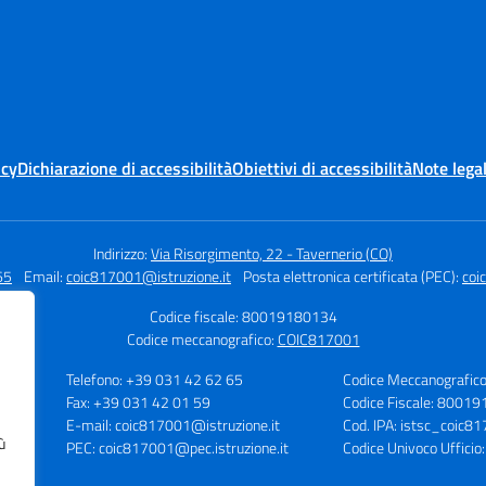
icy
Dichiarazione di accessibilità
Obiettivi di accessibilità
Note legal
Indirizzo:
Via Risorgimento, 22 - Tavernerio (CO)
65
Email:
coic817001@istruzione.it
Posta elettronica certificata (PEC):
coi
Codice fiscale: 80019180134
Codice meccanografico:
COIC817001
Telefono: +39 031 42 62 65
Codice Meccanografic
Fax: +39 031 42 01 59
Codice Fiscale: 8001
O)
E-mail: coic817001@istruzione.it
Cod. IPA: istsc_coic8
ù
PEC: coic817001@pec.istruzione.it
Codice Univoco Uffici