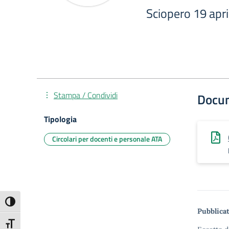
Sciopero 19 apr
Stampa / Condividi
Docu
Tipologia
Circolari per docenti e personale ATA
Attiva/disattiva alto contrasto
Pubblicat
Attiva/disattiva dimensione testo