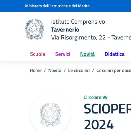
Vai ai contenuti
Vai al menu di navigazione
Vai al footer
Ministero dell'Istruzione e del Merito
Istituto Comprensivo
Tavernerio
Via Risorgimento, 22 - Taverne
della scuola
— Visita la pagina iniziale del
Scuola
Servizi
Novità
Didattica
Home
Novità
Le circolari
Circolari per doc
Circolare 99
SCIOPER
2024