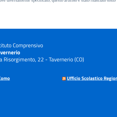
ove diversamente specificato, questo articolo è stato rilasciato sott
tituto Comprensivo
avernerio
a Risorgimento, 22 - Tavernerio (CO)
Visita la pagina iniziale della scuola
Como
Ufficio Scolastico Regio