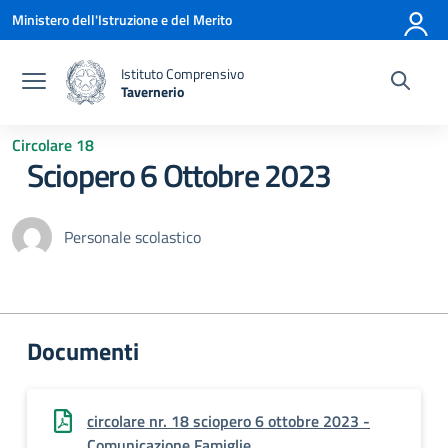
Vai ai contenuti
Vai al menu di navigazione
Vai al footer
Ministero dell'Istruzione e del Merito
Istituto Comprensivo
Tavernerio
— Visita la pagina iniziale della scuola
Circolare 18
Sciopero 6 Ottobre 2023
Personale scolastico
Documenti
circolare nr. 18 sciopero 6 ottobre 2023 -
Comunicazione Famiglie