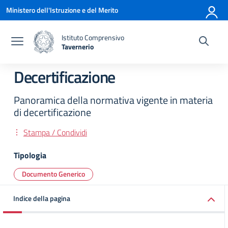
Vai ai contenuti
Vai al menu di navigazione
Vai al footer
Ministero dell'Istruzione e del Merito
Istituto Comprensivo
Tavernerio
— Visita la pagina iniziale della scuola
Decertificazione
Panoramica della normativa vigente in materia
di decertificazione
Stampa / Condividi
Tipologia
Documento Generico
Indice della pagina