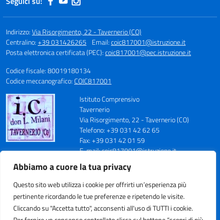
Seguici su:
Indirizzo:
Via Risorgimento, 22 - Tavernerio (CO)
Centralino:
+39 031426265
Email:
coic817001@istruzione.it
Posta elettronica certificata (PEC):
coic817001@pec.istruzione.it
Codice fiscale: 80019180134
Codice meccanografico:
COIC817001
Istituto Comprensivo
Tavernerio
Via Risorgimento, 22 - Tavernerio (CO)
Telefono: +39 031 42 62 65
Fax: +39 031 42 01 59
E-mail: coic817001@istruzione.it
PEC: coic817001@pec.istruzione.it
Abbiamo a cuore la tua privacy
Codice Meccanografico: COIC817001
Codice Fiscale: 80019180134
Questo sito web utilizza i cookie per offrirti un’esperienza più
Cod. IPA: istsc_coic817001
pertinente ricordando le tue preferenze e ripetendo le visite.
Codice Univoco Ufficio: UFN70S
Cliccando su "Accetta tutto", acconsenti all'uso di TUTTI i cookie.
Per fornire un consenso controllato clicca sul bottone “scopri di più