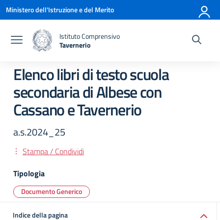
Vai ai contenuti
Vai al menu di navigazione
Vai al footer
Ministero dell'Istruzione e del Merito
Istituto Comprensivo
Tavernerio
— Visita la pagina iniziale della scuola
Elenco libri di testo scuola
secondaria di Albese con
Cassano e Tavernerio
a.s.2024_25
Stampa / Condividi
Tipologia
Documento Generico
Indice della pagina