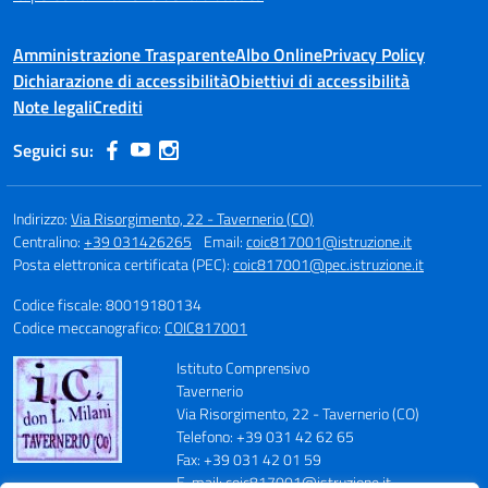
Amministrazione Trasparente
Albo Online
Privacy Policy
Dichiarazione di accessibilità
Obiettivi di accessibilità
Note legali
Crediti
Seguici su:
Indirizzo:
Via Risorgimento, 22 - Tavernerio (CO)
Centralino:
+39 031426265
Email:
coic817001@istruzione.it
Posta elettronica certificata (PEC):
coic817001@pec.istruzione.it
Codice fiscale: 80019180134
Codice meccanografico:
COIC817001
Istituto Comprensivo
Tavernerio
Via Risorgimento, 22 - Tavernerio (CO)
Telefono: +39 031 42 62 65
Fax: +39 031 42 01 59
E-mail: coic817001@istruzione.it