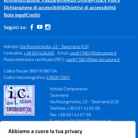
Amministrazione Trasparente
Albo Online
Privacy Policy
Dichiarazione di accessibilità
Obiettivi di accessibilità
Note legali
Crediti
Seguici su:
Indirizzo:
Via Risorgimento, 22 - Tavernerio (CO)
Centralino:
+39 031426265
Email:
coic817001@istruzione.it
Posta elettronica certificata (PEC):
coic817001@pec.istruzione.it
Codice fiscale: 80019180134
Codice meccanografico:
COIC817001
Istituto Comprensivo
Tavernerio
Via Risorgimento, 22 - Tavernerio (CO)
Telefono: +39 031 42 62 65
Fax: +39 031 42 01 59
E-mail: coic817001@istruzione.it
PEC: coic817001@pec.istruzione.it
Abbiamo a cuore la tua privacy
Codice Meccanografico: COIC817001