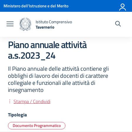
Vai ai contenuti
Vai al menu di navigazione
Vai al footer
Ministero dell'Istruzione e del Merito
Istituto Comprensivo
Tavernerio
— Visita la pagina iniziale della scuola
Piano annuale attività
a.s.2023_24
Il Piano annuale delle attività contiene gli
obblighi di lavoro dei docenti di carattere
collegiale e funzionali alle attività di
insegnamento
Stampa / Condividi
Tipologia
Documento Programmatico