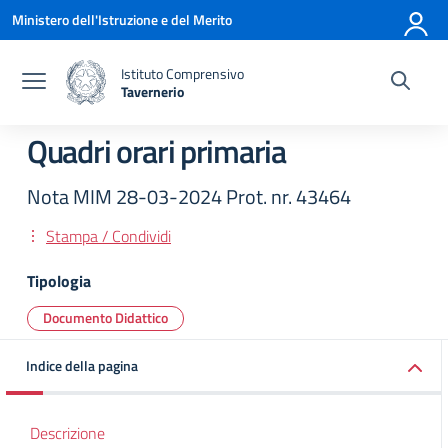
Vai ai contenuti
Vai al menu di navigazione
Vai al footer
Ministero dell'Istruzione e del Merito
Istituto Comprensivo
Tavernerio
— Visita la pagina iniziale della scuola
Quadri orari primaria
Nota MIM 28-03-2024 Prot. nr. 43464
Stampa / Condividi
Tipologia
Documento Didattico
Indice della pagina
Descrizione