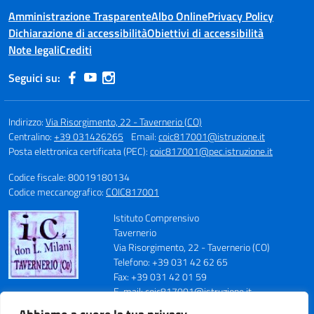
Amministrazione Trasparente
Albo Online
Privacy Policy
Dichiarazione di accessibilità
Obiettivi di accessibilità
Note legali
Crediti
Seguici su:
Indirizzo:
Via Risorgimento, 22 - Tavernerio (CO)
Centralino:
+39 031426265
Email:
coic817001@istruzione.it
Posta elettronica certificata (PEC):
coic817001@pec.istruzione.it
Codice fiscale: 80019180134
Codice meccanografico:
COIC817001
Istituto Comprensivo
Tavernerio
Via Risorgimento, 22 - Tavernerio (CO)
Telefono: +39 031 42 62 65
Fax: +39 031 42 01 59
E-mail: coic817001@istruzione.it
PEC: coic817001@pec.istruzione.it