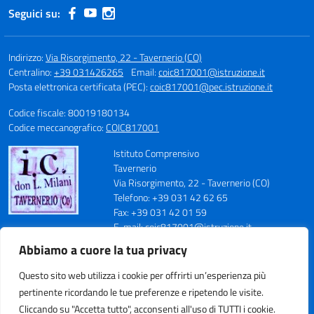
Seguici su:
Indirizzo:
Via Risorgimento, 22 - Tavernerio (CO)
Centralino:
+39 031426265
Email:
coic817001@istruzione.it
Posta elettronica certificata (PEC):
coic817001@pec.istruzione.it
Codice fiscale: 80019180134
Codice meccanografico:
COIC817001
Istituto Comprensivo
Tavernerio
Via Risorgimento, 22 - Tavernerio (CO)
Telefono: +39 031 42 62 65
Fax: +39 031 42 01 59
E-mail: coic817001@istruzione.it
PEC: coic817001@pec.istruzione.it
Abbiamo a cuore la tua privacy
Codice Meccanografico: COIC817001
Codice Fiscale: 80019180134
Questo sito web utilizza i cookie per offrirti un’esperienza più
Cod. IPA: istsc_coic817001
pertinente ricordando le tue preferenze e ripetendo le visite.
Codice Univoco Ufficio: UFN70S
Cliccando su "Accetta tutto", acconsenti all'uso di TUTTI i cookie.