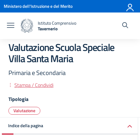
Vai ai contenuti
Vai al menu di navigazione
Vai al footer
Ministero dell'Istruzione e del Merito
Istituto Comprensivo
Tavernerio
— Visita la pagina iniziale della scuola
Valutazione Scuola Speciale
Villa Santa Maria
Primaria e Secondaria
Stampa / Condividi
Tipologia
Valutazione
Indice della pagina