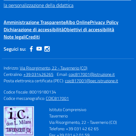
la personalizzazione della didattica
Amministrazione Trasparente
Albo Online
Privacy Policy
Dichiarazione di accessibilità
Obiettivi di accessibilità
Note legali
Crediti
Seguici su:
Indirizzo:
Via Risorgimento, 22 - Tavernerio (CO)
Centralino:
+39 031426265
Email:
coic817001@istruzione.it
Posta elettronica certificata (PEC):
coic817001@pec.istruzione.it
Codice fiscale: 80019180134
Codice meccanografico:
COIC817001
Istituto Comprensivo
Tavernerio
Via Risorgimento, 22 - Tavernerio (CO)
Telefono: +39 031 42 62 65
Fax: +39 031 42 01 59