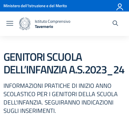
Vai ai contenuti
Vai al menu di navigazione
Vai al footer
Ministero dell'Istruzione e del Merito
Istituto Comprensivo
Tavernerio
— Visita la pagina iniziale della scuola
GENITORI SCUOLA
DELL’INFANZIA A.S.2023_24
INFORMAZIONI PRATICHE DI INIZIO ANNO
SCOLASTICO PER I GENITORI DELLA SCUOLA
DELL'INFANZIA. SEGUIRANNO INDICAZIONI
SUGLI INSERIMENTI.