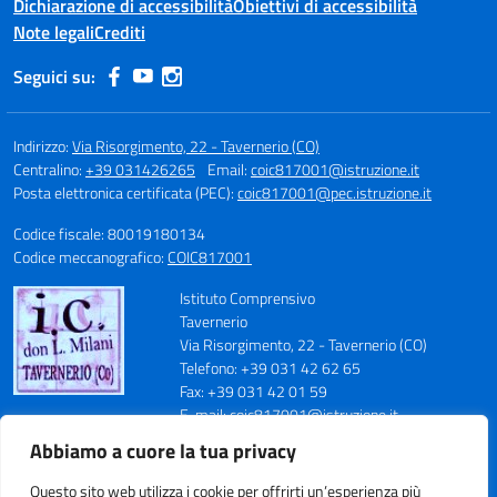
Dichiarazione di accessibilità
Obiettivi di accessibilità
Note legali
Crediti
Seguici su:
Indirizzo:
Via Risorgimento, 22 - Tavernerio (CO)
Centralino:
+39 031426265
Email:
coic817001@istruzione.it
Posta elettronica certificata (PEC):
coic817001@pec.istruzione.it
Codice fiscale: 80019180134
Codice meccanografico:
COIC817001
Istituto Comprensivo
Tavernerio
Via Risorgimento, 22 - Tavernerio (CO)
Telefono: +39 031 42 62 65
Fax: +39 031 42 01 59
E-mail: coic817001@istruzione.it
PEC: coic817001@pec.istruzione.it
Abbiamo a cuore la tua privacy
Codice Meccanografico: COIC817001
Codice Fiscale: 80019180134
Questo sito web utilizza i cookie per offrirti un’esperienza più