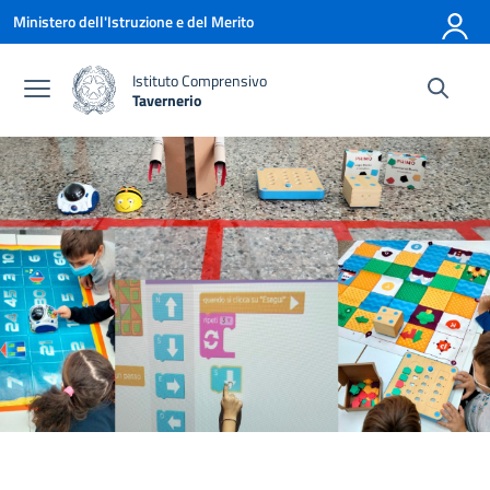
Vai ai contenuti
Vai al menu di navigazione
Vai al footer
Ministero dell'Istruzione e del Merito
Istituto Comprensivo
Tavernerio
— Visita la pagina iniziale della scuola