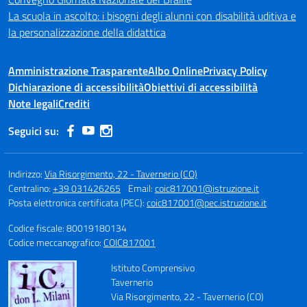
La scuola in ascolto: i bisogni degli alunni con disabilità uditiva e
la personalizzazione della didattica
Amministrazione Trasparente
Albo Online
Privacy Policy
Dichiarazione di accessibilità
Obiettivi di accessibilità
Note legali
Crediti
Seguici su:
Indirizzo:
Via Risorgimento, 22 - Tavernerio (CO)
Centralino:
+39 031426265
Email:
coic817001@istruzione.it
Posta elettronica certificata (PEC):
coic817001@pec.istruzione.it
Codice fiscale: 80019180134
Codice meccanografico:
COIC817001
Istituto Comprensivo
Tavernerio
Via Risorgimento, 22 - Tavernerio (CO)