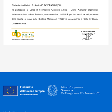
Istituto Comprensivo
Tavernerio
Via Risorgimento, 22 - Tavernerio (CO)
— Visita la pagina iniziale della scuola