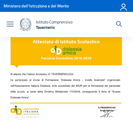
Vai ai contenuti
Vai al menu di navigazione
Vai al footer
Ministero dell'Istruzione e del Merito
Istituto Comprensivo
Tavernerio
— Visita la pagina iniziale della scuola