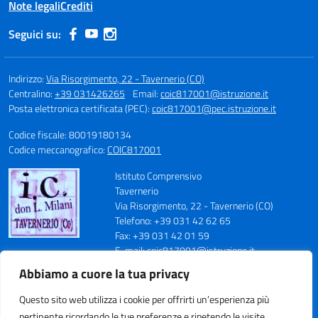
Note legali
Crediti
Seguici su:
Indirizzo:
Via Risorgimento, 22 - Tavernerio (CO)
Centralino:
+39 031426265
Email:
coic817001@istruzione.it
Posta elettronica certificata (PEC):
coic817001@pec.istruzione.it
Codice fiscale: 80019180134
Codice meccanografico:
COIC817001
Istituto Comprensivo
Tavernerio
Via Risorgimento, 22 - Tavernerio (CO)
Telefono: +39 031 42 62 65
Fax: +39 031 42 01 59
E-mail: coic817001@istruzione.it
PEC: coic817001@pec.istruzione.it
Abbiamo a cuore la tua privacy
Codice Meccanografico: COIC817001
Codice Fiscale: 80019180134
Questo sito web utilizza i cookie per offrirti un’esperienza più
Cod. IPA: istsc_coic817001
pertinente ricordando le tue preferenze e ripetendo le visite.