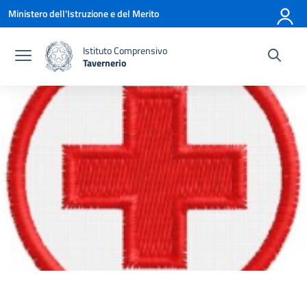
Vai ai contenuti
Vai al menu di navigazione
Vai al footer
Ministero dell'Istruzione e del Merito
Istituto Comprensivo
Tavernerio
— Visita la pagina iniziale della scuola