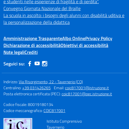
e studenti nelle esperienze di fragilità e di perdita”.
Convegno Giornata Nazionale del Braille
La scuola in ascolto: i bisogni degli alunni con disabilità uditiva e
la personalizzazione della didattica
Amministrazione Trasparente
Albo Online
Privacy Policy
Dichiarazione di accessibilità
Obiettivi di accessibilità
Note legali
Crediti
Seguici su:
Indirizzo:
Via Risorgimento, 22 - Tavernerio (CO)
Centralino:
+39 031426265
Email:
coic817001@istruzione.it
Posta elettronica certificata (PEC):
coic817001@pec.istruzione.it
Codice fiscale: 80019180134
Codice meccanografico:
COIC817001
Istituto Comprensivo
Tavernerio