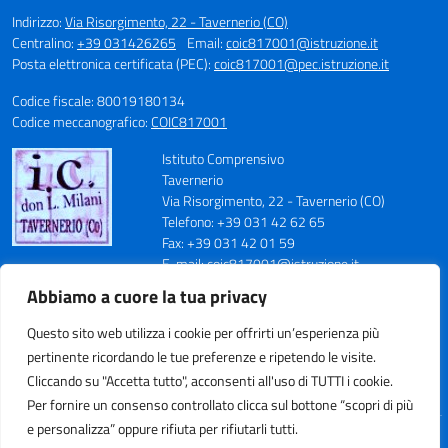
Indirizzo:
Via Risorgimento, 22 - Tavernerio (CO)
Centralino:
+39 031426265
Email:
coic817001@istruzione.it
Posta elettronica certificata (PEC):
coic817001@pec.istruzione.it
Codice fiscale: 80019180134
Codice meccanografico:
COIC817001
Istituto Comprensivo
Tavernerio
Via Risorgimento, 22 - Tavernerio (CO)
Telefono: +39 031 42 62 65
Fax: +39 031 42 01 59
E-mail: coic817001@istruzione.it
PEC: coic817001@pec.istruzione.it
Abbiamo a cuore la tua privacy
Codice Meccanografico: COIC817001
Codice Fiscale: 80019180134
Questo sito web utilizza i cookie per offrirti un’esperienza più
Cod. IPA: istsc_coic817001
pertinente ricordando le tue preferenze e ripetendo le visite.
Codice Univoco Ufficio: UFN70S
Cliccando su "Accetta tutto", acconsenti all'uso di TUTTI i cookie.
Per fornire un consenso controllato clicca sul bottone “scopri di più
e personalizza” oppure rifiuta per rifiutarli tutti.
Idea e progetto di Designers Italia