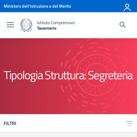
Vai ai contenuti
Vai al menu di navigazione
Vai al footer
Ministero dell'Istruzione e del Merito
Istituto Comprensivo
Tavernerio
— Visita la pagina iniziale della scuola
Tipologia Struttura:
Segreteria
FILTRI