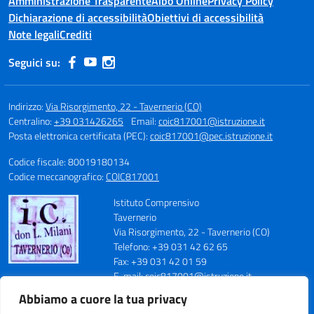
Amministrazione Trasparente
Albo Online
Privacy Policy
Dichiarazione di accessibilità
Obiettivi di accessibilità
Note legali
Crediti
Seguici su:
Indirizzo:
Via Risorgimento, 22 - Tavernerio (CO)
Centralino:
+39 031426265
Email:
coic817001@istruzione.it
Posta elettronica certificata (PEC):
coic817001@pec.istruzione.it
Codice fiscale: 80019180134
Codice meccanografico:
COIC817001
Istituto Comprensivo
Tavernerio
Via Risorgimento, 22 - Tavernerio (CO)
Telefono: +39 031 42 62 65
Fax: +39 031 42 01 59
E-mail: coic817001@istruzione.it
PEC: coic817001@pec.istruzione.it
Abbiamo a cuore la tua privacy
Codice Meccanografico: COIC817001