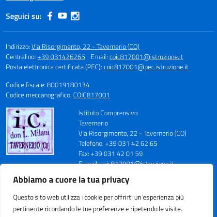
Seguici su:
Indirizzo:
Via Risorgimento, 22 - Tavernerio (CO)
Centralino:
+39 031426265
Email:
coic817001@istruzione.it
Posta elettronica certificata (PEC):
coic817001@pec.istruzione.it
Codice fiscale: 80019180134
Codice meccanografico:
COIC817001
Istituto Comprensivo
Tavernerio
Via Risorgimento, 22 - Tavernerio (CO)
Telefono: +39 031 42 62 65
Fax: +39 031 42 01 59
E-mail: coic817001@istruzione.it
PEC: coic817001@pec.istruzione.it
Abbiamo a cuore la tua privacy
Codice Meccanografico: COIC817001
Codice Fiscale: 80019180134
Questo sito web utilizza i cookie per offrirti un’esperienza più
Cod. IPA: istsc_coic817001
pertinente ricordando le tue preferenze e ripetendo le visite.
Codice Univoco Ufficio: UFN70S