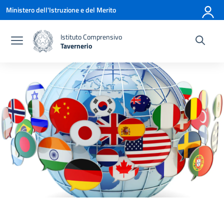
Vai ai contenuti
Vai al menu di navigazione
Vai al footer
Ministero dell'Istruzione e del Merito
Istituto Comprensivo
Tavernerio
— Visita la pagina iniziale della scuola