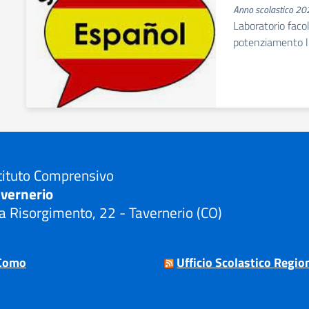
Anno scolastico 2
Laboratorio faco
potenziamento li
tituto Comprensivo
avernerio
a Risorgimento, 22 - Tavernerio (CO)
Visita la pagina iniziale della scuola
Como
Ufficio Scolastico Regio