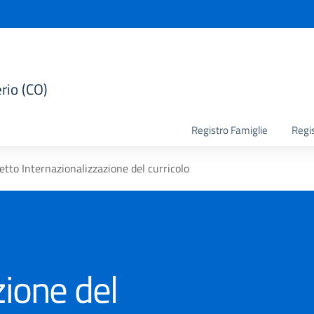
rio (CO)
la scuola
Registro Famiglie
Regi
etto Internazionalizzazione del curricolo
zione del