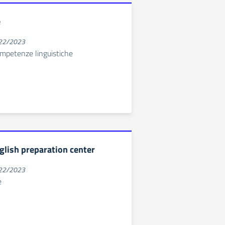
e
022/2023
ompetenze linguistiche
lish preparation center
022/2023
e