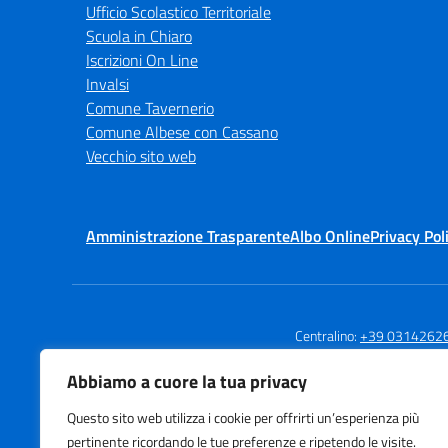
Ufficio Scolastico Territoriale
Scuola in Chiaro
Iscrizioni On Line
Invalsi
Comune Tavernerio
Comune Albese con Cassano
Vecchio sito web
Amministrazione Trasparente
Albo Online
Privacy Pol
Centralino:
+39 0314262
Abbiamo a cuore la tua privacy
Questo sito web utilizza i cookie per offrirti un’esperienza più
Istituto Comprensivo
pertinente ricordando le tue preferenze e ripetendo le visite.