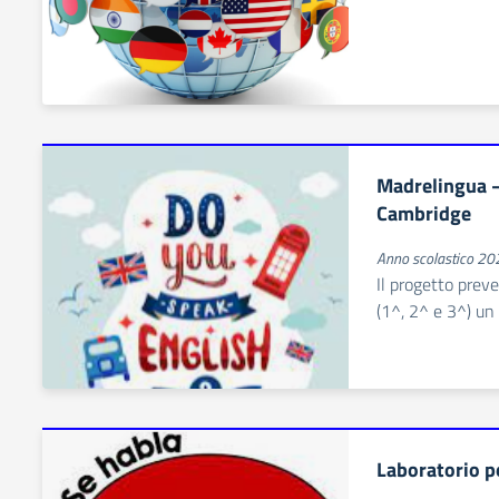
Madrelingua –
Cambridge
Anno scolastico 2
Il progetto preve
(1^, 2^ e 3^) un
Laboratorio p