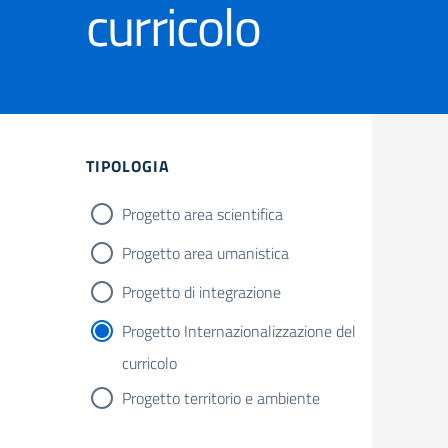
curricolo
Filtri
TIPOLOGIA
Progetto area scientifica
Progetto area umanistica
Progetto di integrazione
Progetto Internazionalizzazione del
curricolo
Progetto territorio e ambiente