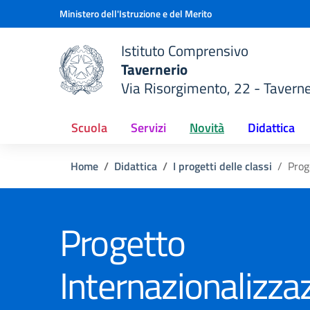
Vai ai contenuti
Vai al menu di navigazione
Vai al footer
Ministero dell'Istruzione e del Merito
Istituto Comprensivo
Tavernerio
Via Risorgimento, 22 - Taverne
della scuola
— Visita la pagina iniziale del
Scuola
Servizi
Novità
Didattica
Home
Didattica
I progetti delle classi
Prog
Progetto
Internazionalizza