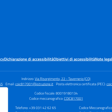
icy
Dichiarazione di accessibilità
Obiettivi di accessibilità
Note legal
Indirizzo:
Via Risorgimento, 22 - Tavernerio (CO)
65
Email:
coic817001@istruzione.it
Posta elettronica certificata (PEC):
coi
Codice fiscale: 80019180134
Codice meccanografico:
COIC817001
Telefono: +39 031 42 62 65
Codice Meccanografic