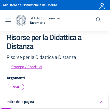
Vai ai contenuti
Vai al menu di navigazione
Vai al footer
Ministero dell'Istruzione e del Merito
Istituto Comprensivo
Tavernerio
— Visita la pagina iniziale della scuola
Risorse per la Didattica a
Distanza
Risorse per la Didattica a Distanza
Stampa / Condividi
Argomenti
Servizi
Indice della pagina