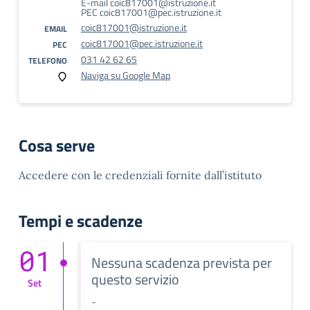
E-mail coic817001@istruzione.it
PEC coic817001@pec.istruzione.it
coic817001@istruzione.it
EMAIL
coic817001@pec.istruzione.it
PEC
031 42 62 65
TELEFONO
Naviga su Google Map
Cosa serve
Accedere con le credenziali fornite dall’istituto
Tempi e scadenze
01
Nessuna scadenza prevista per
questo servizio
Set
-