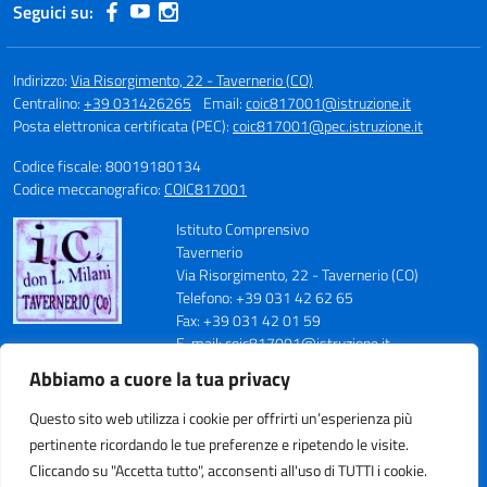
Seguici su:
Indirizzo:
Via Risorgimento, 22 - Tavernerio (CO)
Centralino:
+39 031426265
Email:
coic817001@istruzione.it
Posta elettronica certificata (PEC):
coic817001@pec.istruzione.it
Codice fiscale: 80019180134
Codice meccanografico:
COIC817001
Istituto Comprensivo
Tavernerio
Via Risorgimento, 22 - Tavernerio (CO)
Telefono: +39 031 42 62 65
Fax: +39 031 42 01 59
E-mail: coic817001@istruzione.it
PEC: coic817001@pec.istruzione.it
Abbiamo a cuore la tua privacy
Codice Meccanografico: COIC817001
Codice Fiscale: 80019180134
Questo sito web utilizza i cookie per offrirti un’esperienza più
Cod. IPA: istsc_coic817001
pertinente ricordando le tue preferenze e ripetendo le visite.
Codice Univoco Ufficio: UFN70S
Cliccando su "Accetta tutto", acconsenti all'uso di TUTTI i cookie.