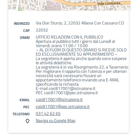
Via Don Sturzo, 2, 22032 Albese Con Cassano CO
INDIRIZZO
22032
CAP
UFFICIO RELAZIONI CON IL PUBBLICO
ORARI
Apertura al pubblico tutti i giorni dal Lunedì al
Venerdì, orario 11.00 / 13.00
– AL DI FUORI DI QUESTO ORARIO SI RICEVE SOLO
ED ESCLUSIVAMENTE SU APPUNTAMENTO –
La segreteria è aperta anche quando sono sospese
le attività didattiche.
La segreteria è in via Risorgimento 22, a Tavernerio.
Per migliorare il rapporto con l’utenza e per ulteriori
necessità sarà necessario fissare un
appuntamento telefonico inviando una E-MAIL
specificando la richiesta
E-mail coic817001@istruzione.it
PEC coic817001@pec.istruzione.it
coic817001@istruzione.it
EMAIL
coic817001@pec.istruzione.it
PEC
031 42 62 65
TELEFONO
Naviga su Google Map