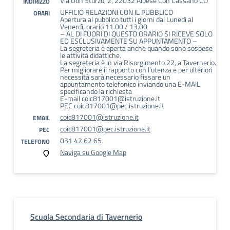
Via Don Sturzo, 2, 22032 Albese Con Cassano CO
INDIRIZZO
UFFICIO RELAZIONI CON IL PUBBLICO
ORARI
Apertura al pubblico tutti i giorni dal Lunedì al
Venerdì, orario 11.00 / 13.00
– AL DI FUORI DI QUESTO ORARIO SI RICEVE SOLO
ED ESCLUSIVAMENTE SU APPUNTAMENTO –
La segreteria è aperta anche quando sono sospese
le attività didattiche.
La segreteria è in via Risorgimento 22, a Tavernerio.
Per migliorare il rapporto con l’utenza e per ulteriori
necessità sarà necessario fissare un
appuntamento telefonico inviando una E-MAIL
specificando la richiesta
E-mail coic817001@istruzione.it
PEC coic817001@pec.istruzione.it
coic817001@istruzione.it
EMAIL
coic817001@pec.istruzione.it
PEC
031 42 62 65
TELEFONO
Naviga su Google Map
Scuola Secondaria di Tavernerio