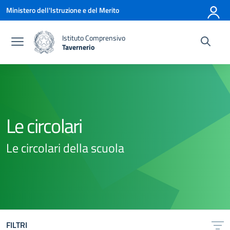
Vai ai contenuti
Vai al menu di navigazione
Vai al footer
Ministero dell'Istruzione e del Merito
Istituto Comprensivo
Tavernerio
— Visita la pagina iniziale della scuola
Le circolari
Le circolari della scuola
FILTRI