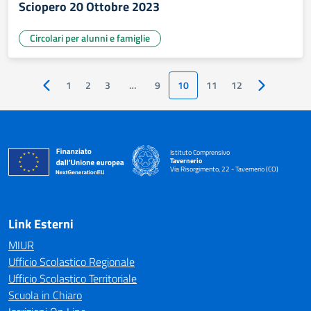
Sciopero 20 Ottobre 2023
Circolari per alunni e famiglie
1
2
3
…
9
10
11
12
Pagina precedente
Pagina succ
Istituto Comprensivo
Tavernerio
Via Risorgimento, 22 - Tavernerio (CO)
— Visita la pagina iniziale della scuola
Link Esterni
MIUR
Ufficio Scolastico Regionale
Ufficio Scolastico Territoriale
Scuola in Chiaro