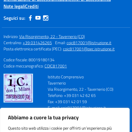
Note legali
Crediti
Seguici su:
Indirizzo:
Via Risorgimento, 22 - Tavernerio (CO)
Centralino:
+39 031426265
Email:
coic817001@istruzione.it
Posta elettronica certificata (PEC):
coic817001@pec.istruzione.it
Codice fiscale: 80019180134
Codice meccanografico:
COIC817001
Istituto Comprensivo
Tavernerio
Via Risorgimento, 22 - Tavernerio (CO)
Telefono: +39 031 42 62 65
Fax: +39 031 42 01 59
E-mail: coic817001@istruzione.it
PEC: coic817001@pec.istruzione.it
Abbiamo a cuore la tua privacy
Codice Meccanografico: COIC817001
Codice Fiscale: 80019180134
Questo sito web utilizza i cookie per offrirti un’esperienza più