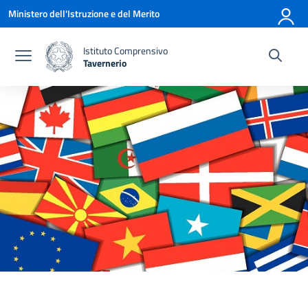
Vai ai contenuti
Vai al menu di navigazione
Vai al footer
Ministero dell'Istruzione e del Merito
Istituto Comprensivo
Tavernerio
— Visita la pagina iniziale della scuola