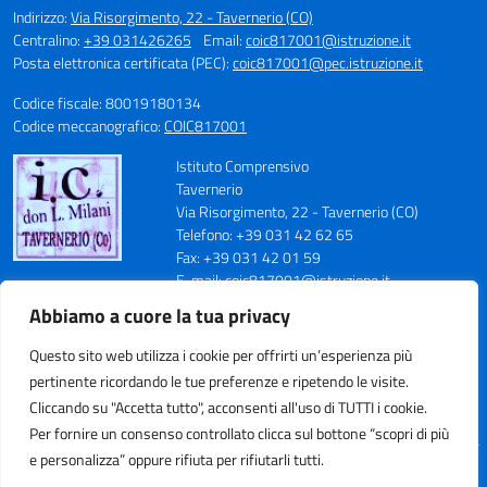
Indirizzo:
Via Risorgimento, 22 - Tavernerio (CO)
Centralino:
+39 031426265
Email:
coic817001@istruzione.it
Posta elettronica certificata (PEC):
coic817001@pec.istruzione.it
Codice fiscale: 80019180134
Codice meccanografico:
COIC817001
Istituto Comprensivo
Tavernerio
Via Risorgimento, 22 - Tavernerio (CO)
Telefono: +39 031 42 62 65
Fax: +39 031 42 01 59
E-mail: coic817001@istruzione.it
PEC: coic817001@pec.istruzione.it
Abbiamo a cuore la tua privacy
Codice Meccanografico: COIC817001
Codice Fiscale: 80019180134
Questo sito web utilizza i cookie per offrirti un’esperienza più
Cod. IPA: istsc_coic817001
pertinente ricordando le tue preferenze e ripetendo le visite.
Codice Univoco Ufficio: UFN70S
Cliccando su "Accetta tutto", acconsenti all'uso di TUTTI i cookie.
Per fornire un consenso controllato clicca sul bottone “scopri di più
e personalizza” oppure rifiuta per rifiutarli tutti.
Idea e progetto di Designers Italia