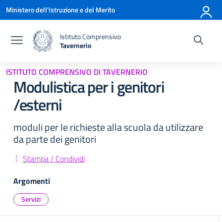
Vai ai contenuti
Vai al menu di navigazione
Vai al footer
Ministero dell'Istruzione e del Merito
Istituto Comprensivo
Tavernerio
— Visita la pagina iniziale della scuola
ISTITUTO COMPRENSIVO DI TAVERNERIO
Modulistica per i genitori
/esterni
moduli per le richieste alla scuola da utilizzare
da parte dei genitori
Stampa / Condividi
Argomenti
Servizi