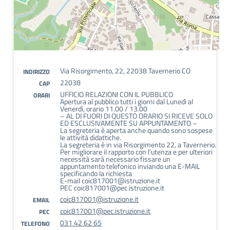
Via Risorgimento, 22, 22038 Tavernerio CO
INDIRIZZO
22038
CAP
UFFICIO RELAZIONI CON IL PUBBLICO
ORARI
Apertura al pubblico tutti i giorni dal Lunedì al
Venerdì, orario 11.00 / 13.00
– AL DI FUORI DI QUESTO ORARIO SI RICEVE SOLO
ED ESCLUSIVAMENTE SU APPUNTAMENTO –
La segreteria è aperta anche quando sono sospese
le attività didattiche.
La segreteria è in via Risorgimento 22, a Tavernerio.
Per migliorare il rapporto con l’utenza e per ulteriori
necessità sarà necessario fissare un
appuntamento telefonico inviando una E-MAIL
specificando la richiesta
E-mail coic817001@istruzione.it
PEC coic817001@pec.istruzione.it
coic817001@istruzione.it
EMAIL
coic817001@pec.istruzione.it
PEC
031 42 62 65
TELEFONO