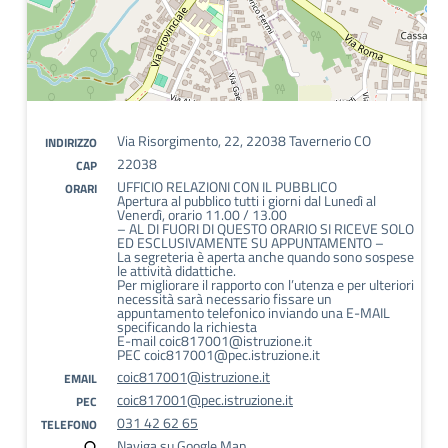
Via Risorgimento, 22, 22038 Tavernerio CO
INDIRIZZO
22038
CAP
UFFICIO RELAZIONI CON IL PUBBLICO
ORARI
Apertura al pubblico tutti i giorni dal Lunedì al
Venerdì, orario 11.00 / 13.00
– AL DI FUORI DI QUESTO ORARIO SI RICEVE SOLO
ED ESCLUSIVAMENTE SU APPUNTAMENTO –
La segreteria è aperta anche quando sono sospese
le attività didattiche.
Per migliorare il rapporto con l’utenza e per ulteriori
necessità sarà necessario fissare un
appuntamento telefonico inviando una E-MAIL
specificando la richiesta
E-mail coic817001@istruzione.it
PEC coic817001@pec.istruzione.it
coic817001@istruzione.it
EMAIL
coic817001@pec.istruzione.it
PEC
031 42 62 65
TELEFONO
Naviga su Google Map