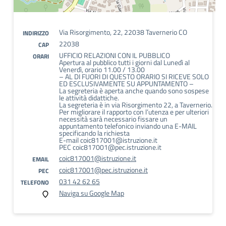
Via Risorgimento, 22, 22038 Tavernerio CO
INDIRIZZO
22038
CAP
UFFICIO RELAZIONI CON IL PUBBLICO
ORARI
Apertura al pubblico tutti i giorni dal Lunedì al
Venerdì, orario 11.00 / 13.00
– AL DI FUORI DI QUESTO ORARIO SI RICEVE SOLO
ED ESCLUSIVAMENTE SU APPUNTAMENTO –
La segreteria è aperta anche quando sono sospese
le attività didattiche.
La segreteria è in via Risorgimento 22, a Tavernerio.
Per migliorare il rapporto con l’utenza e per ulteriori
necessità sarà necessario fissare un
appuntamento telefonico inviando una E-MAIL
specificando la richiesta
E-mail coic817001@istruzione.it
PEC coic817001@pec.istruzione.it
coic817001@istruzione.it
EMAIL
coic817001@pec.istruzione.it
PEC
031 42 62 65
TELEFONO
Naviga su Google Map