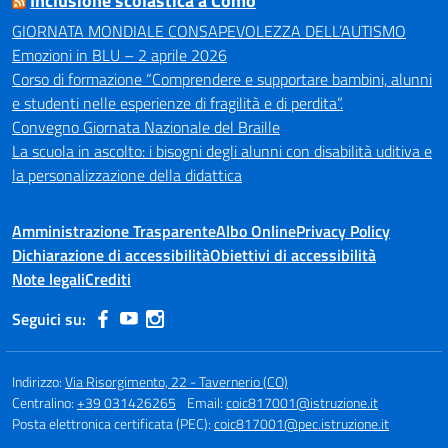
Inclusione scolastica a Como
GIORNATA MONDIALE CONSAPEVOLEZZA DELL’AUTISMO
Emozioni in BLU – 2 aprile 2026
Corso di formazione “Comprendere e supportare bambini, alunni
e studenti nelle esperienze di fragilità e di perdita”.
Convegno Giornata Nazionale del Braille
La scuola in ascolto: i bisogni degli alunni con disabilità uditiva e
la personalizzazione della didattica
Amministrazione Trasparente
Albo Online
Privacy Policy
Dichiarazione di accessibilità
Obiettivi di accessibilità
Note legali
Crediti
Seguici su:
Indirizzo:
Via Risorgimento, 22 - Tavernerio (CO)
Centralino:
+39 031426265
Email:
coic817001@istruzione.it
Posta elettronica certificata (PEC):
coic817001@pec.istruzione.it